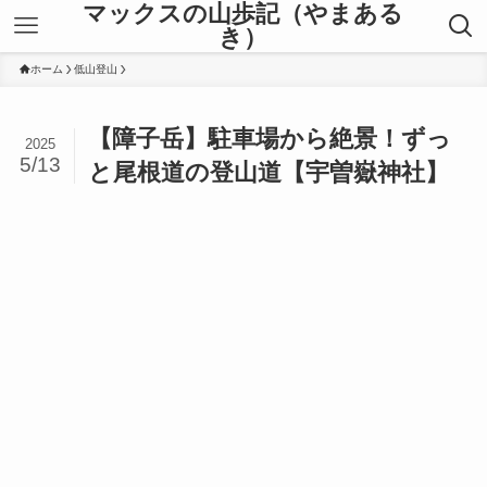
マックスの山歩記（やまある
き）
ホーム
低山登山
【障子岳】駐車場から絶景！ずっ
2025
5/13
と尾根道の登山道【宇曽嶽神社】