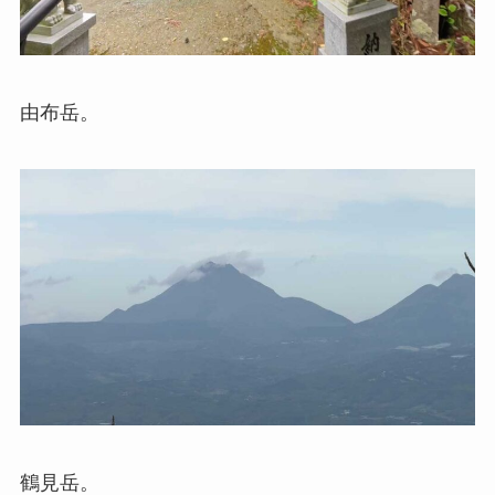
由布岳。
鶴見岳。