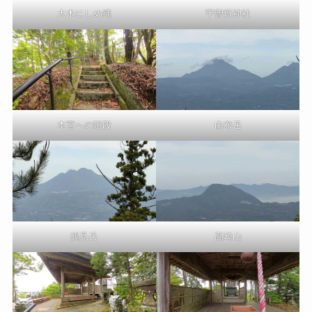
大木にしめ縄
宇曽嶽神社
本宮への階段
由布岳
鶴見岳
高崎山