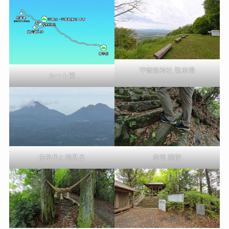
宇曽嶽神社 駐車場
ルート図
由布岳と鶴見岳
参道 階段