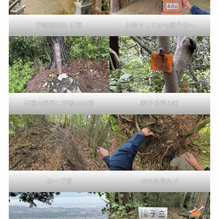
宇曽嶽神社 本宮
お参りしてから障子岳へ
本宮の裏手に宇曽山山頂
障子岳登山口
ロープ場
やや急登あり