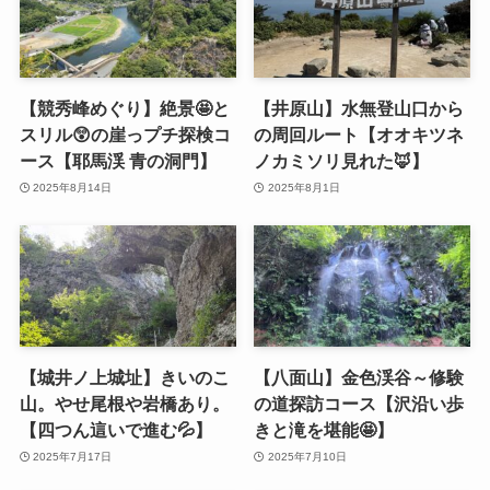
【競秀峰めぐり】絶景🤩と
【井原山】水無登山口から
スリル😲の崖っプチ探検コ
の周回ルート【オオキツネ
ース【耶馬渓 青の洞門】
ノカミソリ見れた🦊】
2025年8月14日
2025年8月1日
【城井ノ上城址】きいのこ
【八面山】金色渓谷～修験
山。やせ尾根や岩橋あり。
の道探訪コース【沢沿い歩
【四つん這いで進む💦】
きと滝を堪能🤩】
2025年7月17日
2025年7月10日