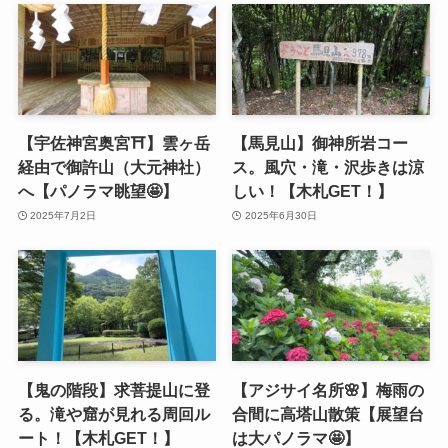
【宇佐神宮奥宮⛩️】雲ヶ岳
【馬見山】御神所岩コー
経由で御許山（大元神社）
ス。風穴・滝・沢歩きは涼
へ【パノラマ眺望🤩】
しい！【木札GET！】
2025年7月2日
2025年6月30日
【鬼の階段】求菩提山に登
【アジサイ名所🌸】梅雨の
る。滝や窟が見れる周回ル
合間に高塔山散策【展望台
ート！【木札GET！】
は大パノラマ🤩】