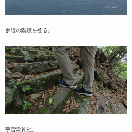
参道の階段を登る。
宇曽嶽神社。