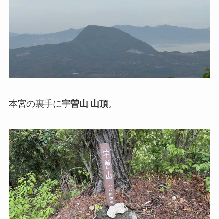
本宮の裏手に
宇曽山 山頂
。