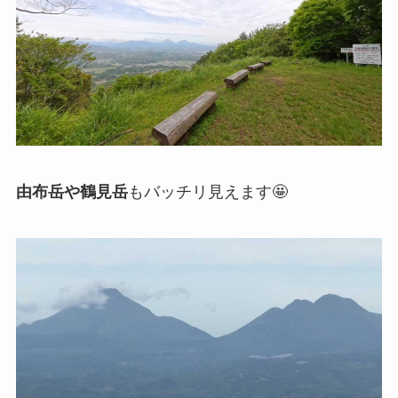
由布岳や鶴見岳
もバッチリ見えます🤩