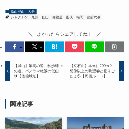
低山登山
大分
シャクナゲ
九州
低山
修験道
山伏
福岡
豊前六峯
よかったらシェアしてね！
【城山】翠明の道～独歩碑
【立石山】本当に209m？
の道。パノラマ絶景の低山
想像以上の眺望🤩と登りご
🔰【佐伯城址】
たえ💦【周回ルート】
関連記事