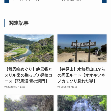
関連記事
【競秀峰めぐり】絶景🤩と
【井原山】水無登山口から
スリル😲の崖っプチ探検コ
の周回ルート【オオキツネ
ース【耶馬渓 青の洞門】
ノカミソリ見れた🦊】
2025年8月14日
2025年8月1日