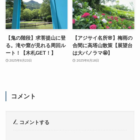
【鬼の階段】求菩提山に登
【アジサイ名所🌸】梅雨の
る。滝や窟が見れる周回ル
合間に高塔山散策【展望台
ート！【木札GET！】
は大パノラマ🤩】
2025年6月23日
2025年6月18日
コメント
コメントする