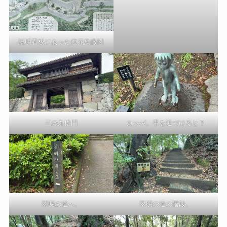
説明看板にあった復元鳥瞰図
三の丸櫓門
カッパ。手を近づけると？
翠明の道へ。
翠明の道の階段。