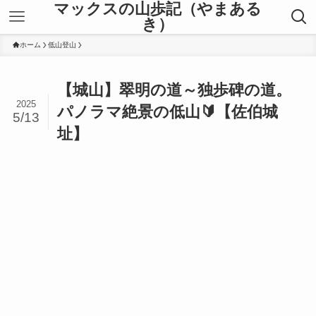
マックスの山歩記（やまある
き）
ホーム
低山登山
【城山】翠明の道～独歩碑の道。
2025
パノラマ絶景の低山🔰【佐伯城
5/13
址】