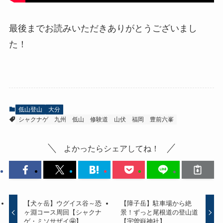
最後までお読みいただきありがとうございまし
た！
低山登山
大分
シャクナゲ
九州
低山
修験道
山伏
福岡
豊前六峯
よかったらシェアしてね！
【犬ヶ岳】ウグイス谷～恐
【障子岳】駐車場から絶
ヶ淵コース周回【シャクナ
景！ずっと尾根道の登山道
ゲ・ミソサザイ🤩】
【宇曽嶽神社】