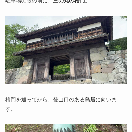
駐車場の眼の前に、
三の丸の櫓門
。
櫓門を通ってから、登山口のある鳥居に向いま
す。