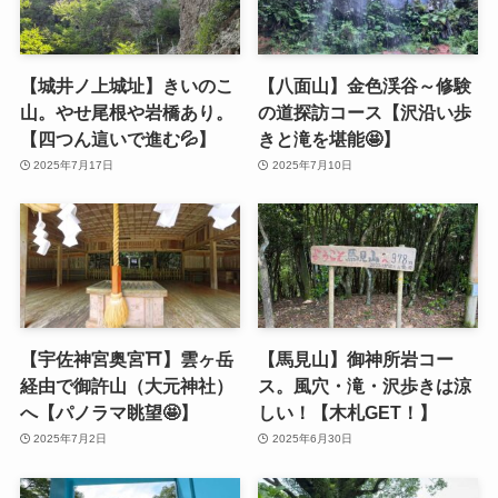
【城井ノ上城址】きいのこ
【八面山】金色渓谷～修験
山。やせ尾根や岩橋あり。
の道探訪コース【沢沿い歩
【四つん這いで進む💦】
きと滝を堪能🤩】
2025年7月17日
2025年7月10日
【宇佐神宮奥宮⛩️】雲ヶ岳
【馬見山】御神所岩コー
経由で御許山（大元神社）
ス。風穴・滝・沢歩きは涼
へ【パノラマ眺望🤩】
しい！【木札GET！】
2025年7月2日
2025年6月30日