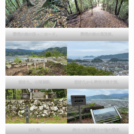
翠明の道の根っこロード。
翠明の道の尾根道。
西出丸。山頂標識。
西出丸から豊後水道方面。
本丸跡。
釣りバカ日誌ロケ地の看板。