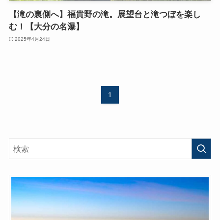
【滝の裏側へ】福貴野の滝。展望台と滝つぼを楽し
む！【大分の名瀑】
2025年4月24日
1