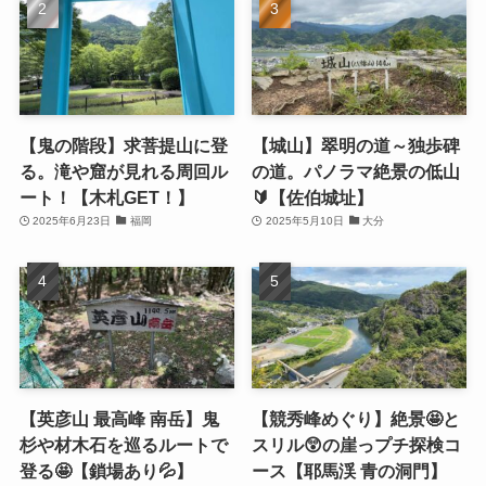
【鬼の階段】求菩提山に登
【城山】翠明の道～独歩碑
る。滝や窟が見れる周回ル
の道。パノラマ絶景の低山
ート！【木札GET！】
🔰【佐伯城址】
2025年6月23日
福岡
2025年5月10日
大分
【英彦山 最高峰 南岳】鬼
【競秀峰めぐり】絶景🤩と
杉や材木石を巡るルートで
スリル😲の崖っプチ探検コ
登る🤩【鎖場あり💦】
ース【耶馬渓 青の洞門】