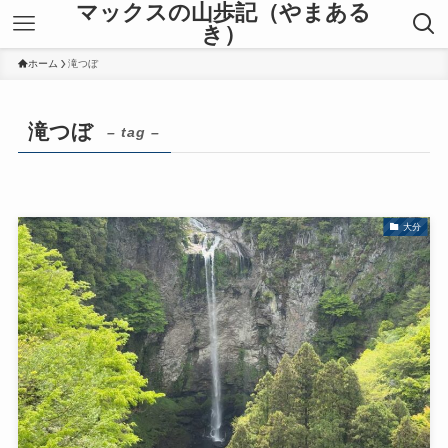
マックスの山歩記（やまある
き）
ホーム
滝つぼ
滝つぼ
– tag –
大分