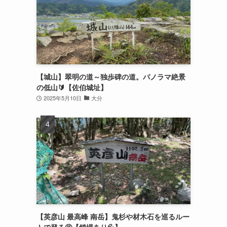
【城山】翠明の道～独歩碑の道。パノラマ絶景
の低山🔰【佐伯城址】
2025年5月10日
大分
【英彦山 最高峰 南岳】鬼杉や材木石を巡るルー
トで登る🤩【鎖場あり💦】