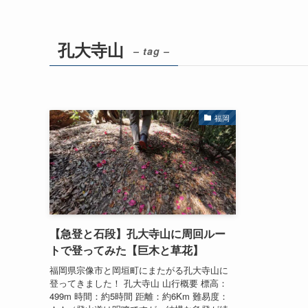
孔大寺山
– tag –
福岡
【急登と石段】孔大寺山に周回ルー
トで登ってみた【巨木と草花】
福岡県宗像市と岡垣町にまたがる孔大寺山に
登ってきました！ 孔大寺山 山行概要 標高：
499m 時間：約5時間 距離：約6Km 難易度：