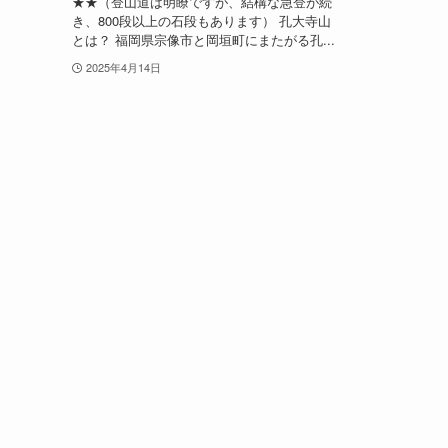
★★（登山道は明瞭ですが、結構な急登が続
き、800段以上の石段もあります） 孔大寺山
とは？ 福岡県宗像市と岡垣町にまたがる孔...
2025年4月14日