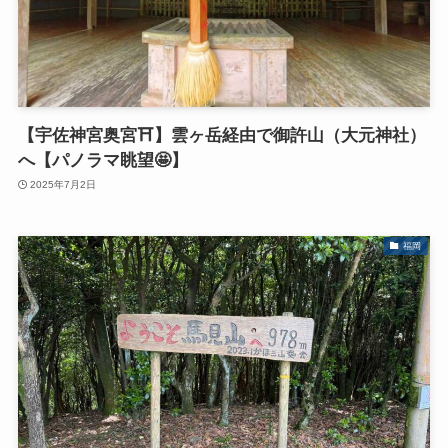
【宇佐神宮奥宮⛩️】雲ヶ岳経由で御許山（大元神社）
へ【パノラマ眺望🤩】
2025年7月2日
福岡