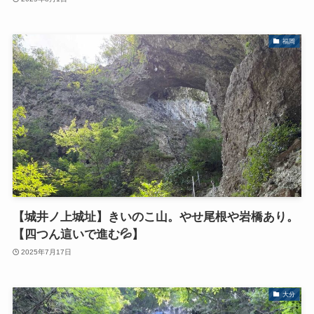
福岡
【城井ノ上城址】きいのこ山。やせ尾根や岩橋あり。
【四つん這いで進む💦】
2025年7月17日
大分