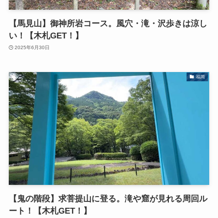
【馬見山】御神所岩コース。風穴・滝・沢歩きは涼し
い！【木札GET！】
2025年6月30日
福岡
【鬼の階段】求菩提山に登る。滝や窟が見れる周回ル
ート！【木札GET！】