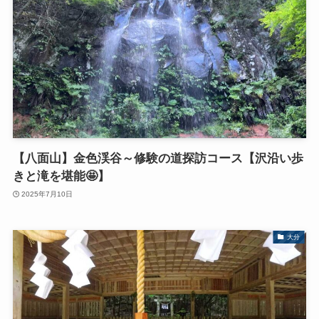
【八面山】金色渓谷～修験の道探訪コース【沢沿い歩
きと滝を堪能🤩】
2025年7月10日
大分