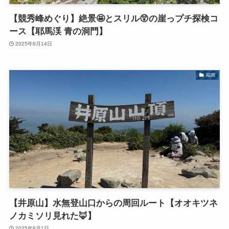
【競秀峰めぐり】絶景🤩とスリル😲の崖っプチ探検コ
ース【耶馬渓 青の洞門】
2025年8月14日
福岡
【井原山】水無登山口からの周回ルート【オオキツネ
ノカミソリ見れた🦊】
2025年8月1日