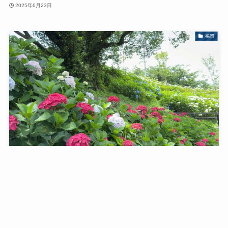
2025年6月23日
福岡
【アジサイ名所🌸】梅雨の合間に高塔山散策【展望台
は大パノラマ🤩】
2025年6月18日
熊本